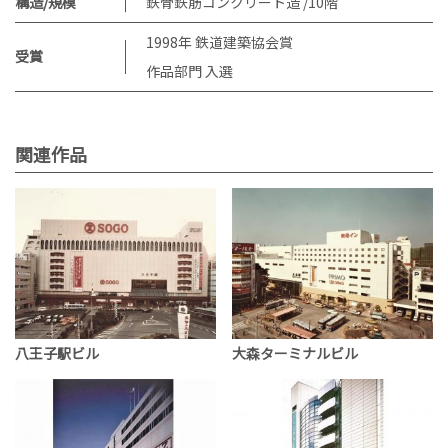
構造/規模
鉄骨鉄筋コンクリート造 /10階
1998年 鉄道建築協会賞
受賞
作品部門 入選
関連作品
八王子駅ビル
大森ターミナルビル