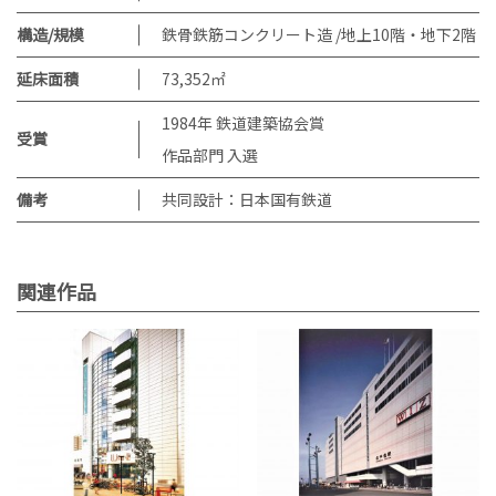
構造/規模
鉄骨鉄筋コンクリート造 /地上10階・地下2階
延床面積
73,352㎡
1984年 鉄道建築協会賞
受賞
作品部門 入選
備考
共同設計：日本国有鉄道
関連作品