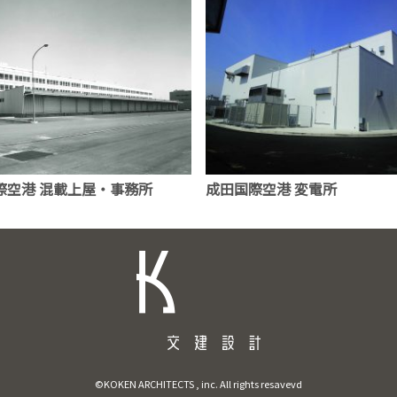
際空港 混載上屋・事務所
成田国際空港 変電所
©KOKEN ARCHITECTS , inc. All rights resavevd