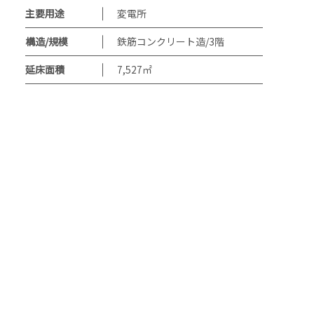
主要用途
変電所
構造/規模
鉄筋コンクリート造/3階
延床面積
7,527㎡