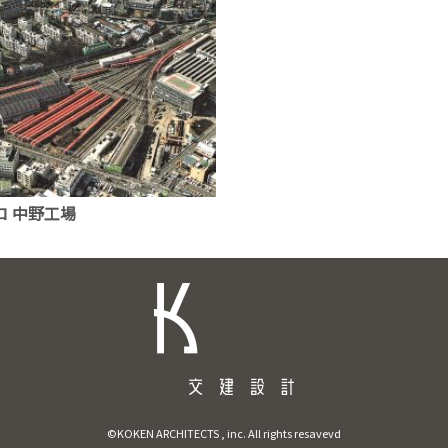
ロ 中野工場
©KOKEN ARCHITECTS , inc. All rights resavevd