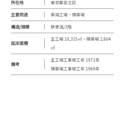
所在地
東京都足立区
主要用途
車両工場・検車場
構造/規模
鉄骨造/2階
主工場 10,315㎡・検車場 2,604
延床面積
㎡
主工場工事竣工年 1971年
備考
検車場工事竣工年 1969年