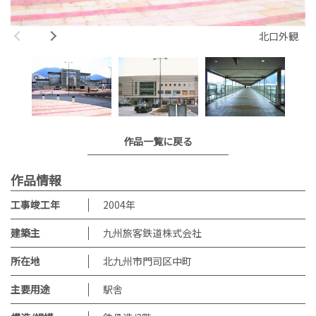
北口外観
作品一覧に戻る
作品情報
工事竣工年
2004
年
建築主
九州旅客鉄道株式会社
所在地
北九州市門司区中町
主要用途
駅舎