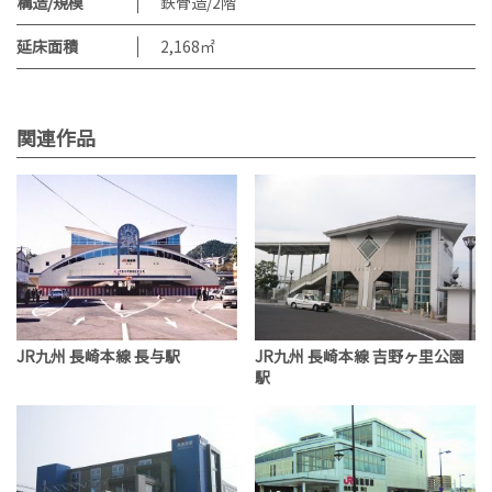
構造/規模
鉄骨造/2階
延床面積
2,168㎡
関連作品
JR九州 長崎本線 長与駅
JR九州 長崎本線 吉野ヶ里公園
駅