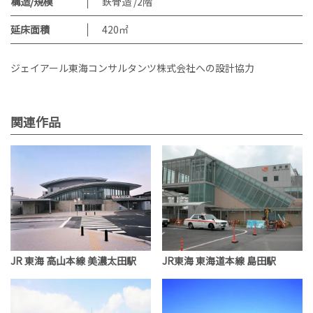
構造/規模
鉄骨造 /2階
延床面積
420㎡
ジェイアール東海コンサルタンツ株式会社への設計協力
関連作品
JR 東海 高山本線 美濃太田駅
JR東海 東海道本線 島田駅