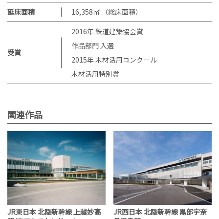
延床面積
16,358㎡ （総床面積）
2016年 鉄道建築協会賞
作品部門 入選
受賞
2015年 木材活用コンクール
木材活用特別賞
関連作品
JR東日本 北陸新幹線 上越妙高
JR西日本 北陸新幹線 黒部宇奈