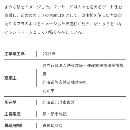
ような駅をイメージした。ファサードは人々を迎えるゲート性を
意識し、正面のガラスの大開口を通して、道南杉を使った内部空
間やポプラの木立をイメージした構造柱が見え、駅とまちをつな
ぐランドマークとして力強く存在している。
工事竣工年
2015
年
独立行政法人鉄道建設・運輸施設整備支援機
構
建築主
北海道旅客鉄道株式会社
北斗市
所在地
北海道北斗市市渡
主要用途
駅・都市施設
構造/規模
鉄骨造/3階