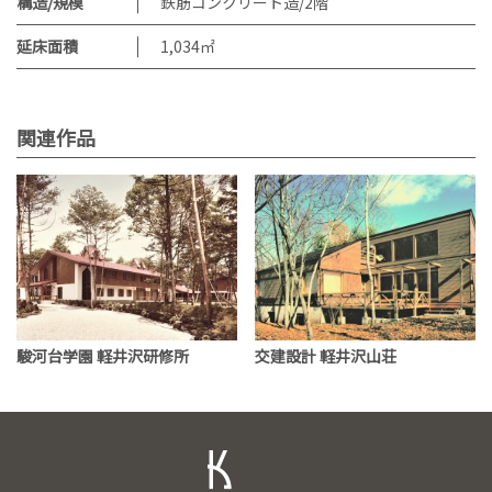
構造/規模
鉄筋コンクリート造/2階
延床面積
1,034㎡
関連作品
駿河台学園 軽井沢研修所
交建設計 軽井沢山荘