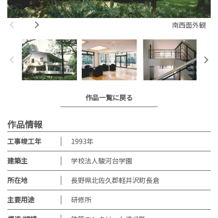
南西面外観
作品一覧に戻る
作品情報
工事竣工年
1993
年
建築主
学校法人駿河台学園
所在地
長野県北佐久郡軽井沢町長倉
主要用途
研修所