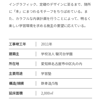
イングラフィック、定礎のデザインに至るまで、随所
に「本」にまつわるモチーフをちりばめている。ま
た、カラフルな内装計画を行うことによって、明るく
楽しい学習環境を求める施主の要望に応えている。
工事竣工年
2011
年
建築主
学校法人 駿河台学園
所在地
愛知県名古屋市中区丸の内
主要用途
学習塾
構造/規模
鉄骨造/5階
延床面積
2,000㎡