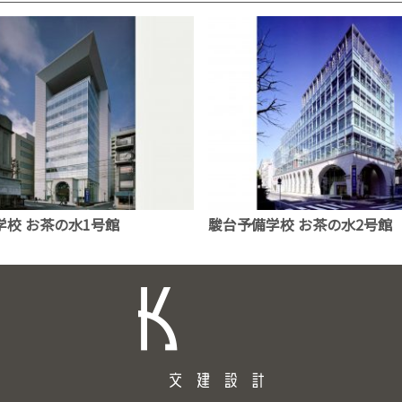
学校 お茶の水1号館
駿台予備学校 お茶の水2号館